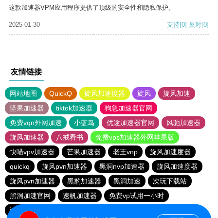
这款加速器VPM应用程序提供了顶级的安全性和隐私保护。
2025-01-30
支持
[0]
反对
[0]
友情链接
网站地图
QuickQ
旋风加速度器
旋风
旋风加速
坚果加速器
tiktok加速器
狗急加速器官网
免费vqn外网加速
小蓝鸟
优途加速器官网
风驰加速器
旋风加速器
八戒看书
免费vps加速器外网苹果版
快喵vpv加速器
芒果加速器
老王vnp
旋风加速度器
quickq
旋风pvn加速器
黑洞nvp加速器
旋风加速度器
旋风pvn加速器
黑豹加速器
黑洞加速
次玩下载站
黑洞加速官网
速帆加速器
免费vp试用一小时
油管加速器
免费vps加速器外网
巴博下载站
quickq