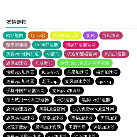
友情链接
网站地图
QuickQ
旋风加速度器
旋风
旋风加速
坚果加速器
tiktok加速器
狗急加速器官网
免费vqn外网加速
小蓝鸟
优途加速器官网
风驰加速器
旋风加速器
八戒看书
免费vps加速器外网苹果版
快喵vpv加速器
IOS-VPN
芒果加速器
极光加速器
免费vps加速器
老王vnp
旋风加速度器
quickq
手机外国加速器官网
旋风pvn加速器
每天试用一小时加速器
vp加速器
黑洞nvp加速器
旋风加速度器
黑洞加速官网
永久免费vqn加速外网
旋风pvn加速器
星空加速器
黑豹加速器
黑洞加速
次玩下载站
黑洞加速官网
黑洞官网
速帆加速器
免费vp试用一小时
ios加速器
油管加速器