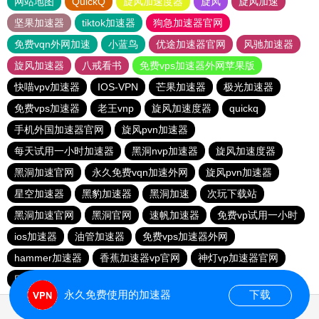
网站地图
QuickQ
旋风加速度器
旋风
旋风加速
坚果加速器
tiktok加速器
狗急加速器官网
免费vqn外网加速
小蓝鸟
优途加速器官网
风驰加速器
旋风加速器
八戒看书
免费vps加速器外网苹果版
快喵vpv加速器
IOS-VPN
芒果加速器
极光加速器
免费vps加速器
老王vnp
旋风加速度器
quickq
手机外国加速器官网
旋风pvn加速器
每天试用一小时加速器
黑洞nvp加速器
旋风加速度器
黑洞加速官网
永久免费vqn加速外网
旋风pvn加速器
星空加速器
黑豹加速器
黑洞加速
次玩下载站
黑洞加速官网
黑洞官网
速帆加速器
免费vp试用一小时
ios加速器
油管加速器
免费vps加速器外网
hammer加速器
香蕉加速器vp官网
神灯vp加速器官网
巴博下载站
quickq
ios加速器
永久免费使用的加速器
下载