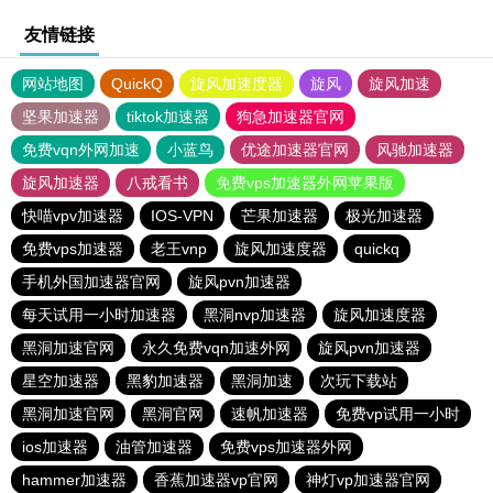
友情链接
网站地图
QuickQ
旋风加速度器
旋风
旋风加速
坚果加速器
tiktok加速器
狗急加速器官网
免费vqn外网加速
小蓝鸟
优途加速器官网
风驰加速器
旋风加速器
八戒看书
免费vps加速器外网苹果版
快喵vpv加速器
IOS-VPN
芒果加速器
极光加速器
免费vps加速器
老王vnp
旋风加速度器
quickq
手机外国加速器官网
旋风pvn加速器
每天试用一小时加速器
黑洞nvp加速器
旋风加速度器
黑洞加速官网
永久免费vqn加速外网
旋风pvn加速器
星空加速器
黑豹加速器
黑洞加速
次玩下载站
黑洞加速官网
黑洞官网
速帆加速器
免费vp试用一小时
ios加速器
油管加速器
免费vps加速器外网
hammer加速器
香蕉加速器vp官网
神灯vp加速器官网