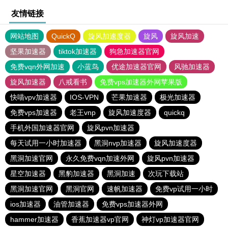
友情链接
网站地图
QuickQ
旋风加速度器
旋风
旋风加速
坚果加速器
tiktok加速器
狗急加速器官网
免费vqn外网加速
小蓝鸟
优途加速器官网
风驰加速器
旋风加速器
八戒看书
免费vps加速器外网苹果版
快喵vpv加速器
IOS-VPN
芒果加速器
极光加速器
免费vps加速器
老王vnp
旋风加速度器
quickq
手机外国加速器官网
旋风pvn加速器
每天试用一小时加速器
黑洞nvp加速器
旋风加速度器
黑洞加速官网
永久免费vqn加速外网
旋风pvn加速器
星空加速器
黑豹加速器
黑洞加速
次玩下载站
黑洞加速官网
黑洞官网
速帆加速器
免费vp试用一小时
ios加速器
油管加速器
免费vps加速器外网
hammer加速器
香蕉加速器vp官网
神灯vp加速器官网