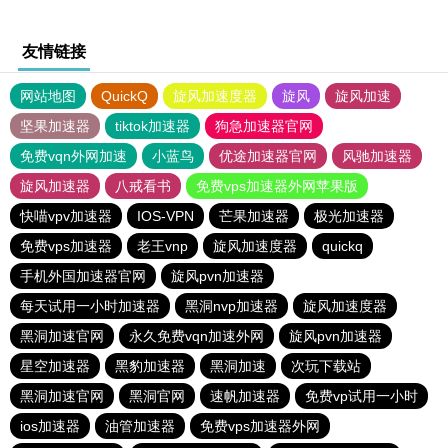
友情链接
网站地图
QuickQ
旋风加速度器
旋风
旋风加速
坚果加速器
tiktok加速器
狗急加速器官网
免费vqn外网加速
小蓝鸟
优途加速器官网
风驰加速器
旋风加速器
八戒看书
免费vps加速器外网苹果版
快喵vpv加速器
IOS-VPN
芒果加速器
极光加速器
免费vps加速器
老王vnp
旋风加速度器
quickq
手机外国加速器官网
旋风pvn加速器
每天试用一小时加速器
黑洞nvp加速器
旋风加速度器
黑洞加速官网
永久免费vqn加速外网
旋风pvn加速器
星空加速器
黑豹加速器
黑洞加速
次玩下载站
黑洞加速官网
黑洞官网
速帆加速器
免费vp试用一小时
ios加速器
油管加速器
免费vps加速器外网