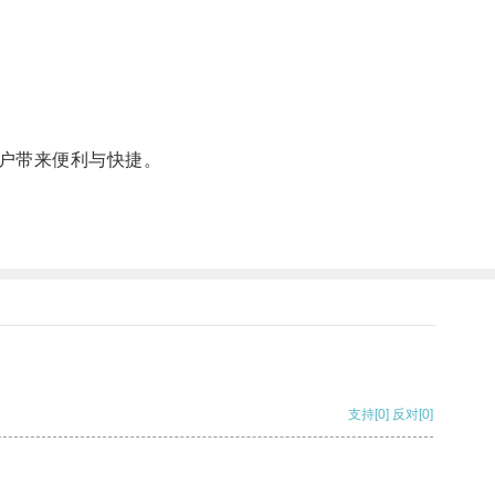
户带来便利与快捷。
支持
[0]
反对
[0]