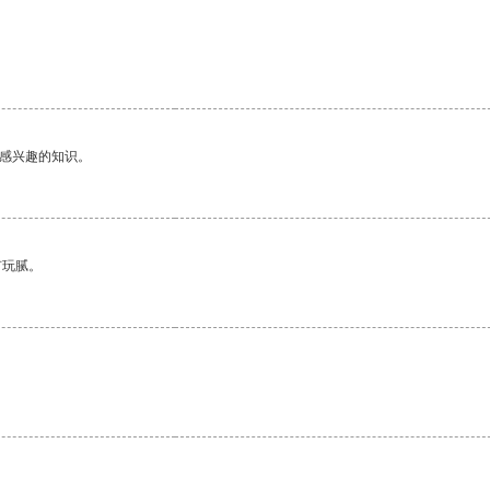
己感兴趣的知识。
有玩腻。
。