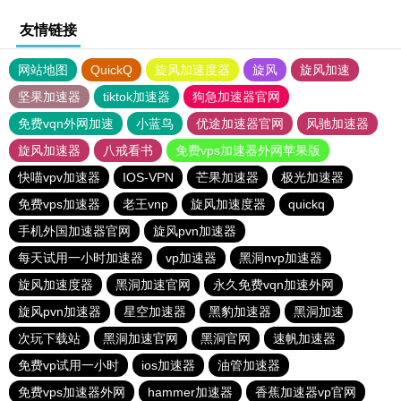
友情链接
网站地图
QuickQ
旋风加速度器
旋风
旋风加速
坚果加速器
tiktok加速器
狗急加速器官网
免费vqn外网加速
小蓝鸟
优途加速器官网
风驰加速器
旋风加速器
八戒看书
免费vps加速器外网苹果版
快喵vpv加速器
IOS-VPN
芒果加速器
极光加速器
免费vps加速器
老王vnp
旋风加速度器
quickq
手机外国加速器官网
旋风pvn加速器
每天试用一小时加速器
vp加速器
黑洞nvp加速器
旋风加速度器
黑洞加速官网
永久免费vqn加速外网
旋风pvn加速器
星空加速器
黑豹加速器
黑洞加速
次玩下载站
黑洞加速官网
黑洞官网
速帆加速器
免费vp试用一小时
ios加速器
油管加速器
免费vps加速器外网
hammer加速器
香蕉加速器vp官网