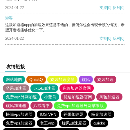
2024-01-22
支持
[0]
反对
[0]
游客
这款加速器app的加速效果还是不错的，但偶尔也会出现卡顿的情况，希
望开发者能够优化一下。
2024-01-22
支持
[0]
反对
[0]
友情链接
网站地图
QuickQ
旋风加速度器
旋风
旋风加速
坚果加速器
tiktok加速器
狗急加速器官网
免费vqn外网加速
小蓝鸟
优途加速器官网
风驰加速器
旋风加速器
八戒看书
免费vps加速器外网苹果版
快喵vpv加速器
IOS-VPN
芒果加速器
极光加速器
免费vps加速器
老王vnp
旋风加速度器
quickq