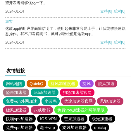
望开发者能够优化一下。
2024-01-14
支持
[0]
反对
[0]
游客
这款app的用户界面简洁明了，使用起来非常容易上手，让我能够快速熟
悉操作。我不用看说明书，就可以轻松使用这款app。
2024-01-14
支持
[0]
反对
[0]
友情链接
网站地图
QuickQ
旋风加速度器
旋风
旋风加速
坚果加速器
tiktok加速器
狗急加速器官网
免费vqn外网加速
小蓝鸟
优途加速器官网
风驰加速器
旋风加速器
八戒看书
免费vps加速器外网苹果版
快喵vpv加速器
IOS-VPN
芒果加速器
极光加速器
免费vps加速器
老王vnp
旋风加速度器
quickq