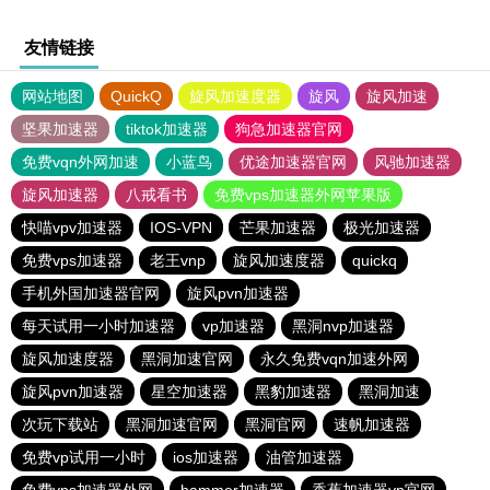
友情链接
网站地图
QuickQ
旋风加速度器
旋风
旋风加速
坚果加速器
tiktok加速器
狗急加速器官网
免费vqn外网加速
小蓝鸟
优途加速器官网
风驰加速器
旋风加速器
八戒看书
免费vps加速器外网苹果版
快喵vpv加速器
IOS-VPN
芒果加速器
极光加速器
免费vps加速器
老王vnp
旋风加速度器
quickq
手机外国加速器官网
旋风pvn加速器
每天试用一小时加速器
vp加速器
黑洞nvp加速器
旋风加速度器
黑洞加速官网
永久免费vqn加速外网
旋风pvn加速器
星空加速器
黑豹加速器
黑洞加速
次玩下载站
黑洞加速官网
黑洞官网
速帆加速器
免费vp试用一小时
ios加速器
油管加速器