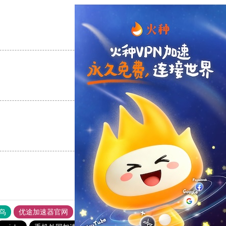
支持
[0]
反对
[0]
支持
[0]
反对
[0]
支持
[0]
反对
[0]
鸟
优途加速器官网
风驰加速器
旋风加速器
八戒看书