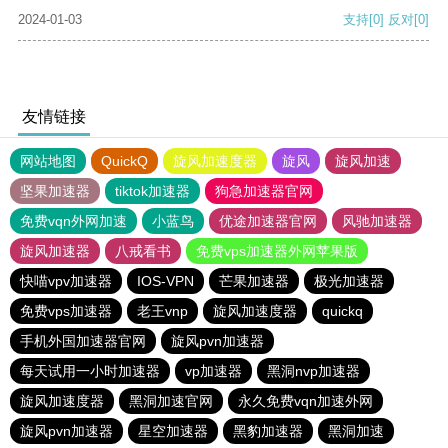
2024-01-03
支持
[0]
反对
[0]
友情链接
网站地图
QuickQ
旋风加速度器
旋风
旋风加速
坚果加速器
tiktok加速器
狗急加速器官网
免费vqn外网加速
小蓝鸟
优途加速器官网
风驰加速器
旋风加速器
八戒看书
免费vps加速器外网苹果版
快喵vpv加速器
IOS-VPN
芒果加速器
极光加速器
免费vps加速器
老王vnp
旋风加速度器
quickq
手机外国加速器官网
旋风pvn加速器
每天试用一小时加速器
vp加速器
黑洞nvp加速器
旋风加速度器
黑洞加速官网
永久免费vqn加速外网
旋风pvn加速器
星空加速器
黑豹加速器
黑洞加速