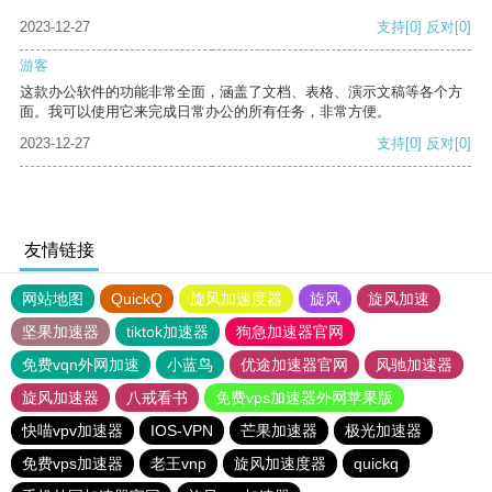
2023-12-27
支持
[0]
反对
[0]
游客
这款办公软件的功能非常全面，涵盖了文档、表格、演示文稿等各个方
面。我可以使用它来完成日常办公的所有任务，非常方便。
2023-12-27
支持
[0]
反对
[0]
友情链接
网站地图
QuickQ
旋风加速度器
旋风
旋风加速
坚果加速器
tiktok加速器
狗急加速器官网
免费vqn外网加速
小蓝鸟
优途加速器官网
风驰加速器
旋风加速器
八戒看书
免费vps加速器外网苹果版
快喵vpv加速器
IOS-VPN
芒果加速器
极光加速器
免费vps加速器
老王vnp
旋风加速度器
quickq