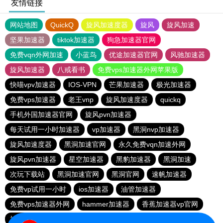
友情链接
网站地图
QuickQ
旋风加速度器
旋风
旋风加速
坚果加速器
tiktok加速器
狗急加速器官网
免费vqn外网加速
小蓝鸟
优途加速器官网
风驰加速器
旋风加速器
八戒看书
免费vps加速器外网苹果版
快喵vpv加速器
IOS-VPN
芒果加速器
极光加速器
免费vps加速器
老王vnp
旋风加速度器
quickq
手机外国加速器官网
旋风pvn加速器
每天试用一小时加速器
vp加速器
黑洞nvp加速器
旋风加速度器
黑洞加速官网
永久免费vqn加速外网
旋风pvn加速器
星空加速器
黑豹加速器
黑洞加速
次玩下载站
黑洞加速官网
黑洞官网
速帆加速器
免费vp试用一小时
ios加速器
油管加速器
免费vps加速器外网
hammer加速器
香蕉加速器vp官网
神灯vp加速器官网
巴博下载站
quickq
ios加速器