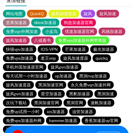
友情链接
网站地图
QuickQ
旋风加速度器
旋风
旋风加速
坚果加速器
tiktok加速器
狗急加速器官网
免费vqn外网加速
小蓝鸟
优途加速器官网
风驰加速器
旋风加速器
八戒看书
免费vps加速器外网苹果版
快喵vpv加速器
IOS-VPN
芒果加速器
极光加速器
免费vps加速器
老王vnp
旋风加速度器
quickq
手机外国加速器官网
旋风pvn加速器
每天试用一小时加速器
vp加速器
黑洞nvp加速器
旋风加速度器
黑洞加速官网
永久免费vqn加速外网
旋风pvn加速器
星空加速器
黑豹加速器
黑洞加速
次玩下载站
黑洞加速官网
黑洞官网
速帆加速器
免费vp试用一小时
ios加速器
油管加速器
免费vps加速器外网
hammer加速器
香蕉加速器vp官网
神灯vp加速器官网
巴博下载站
quickq
ios加速器