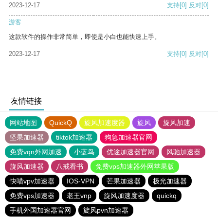
2023-12-17
支持
[0]
反对
[0]
游客
这款软件的操作非常简单，即使是小白也能快速上手。
2023-12-17
支持
[0]
反对
[0]
友情链接
网站地图
QuickQ
旋风加速度器
旋风
旋风加速
坚果加速器
tiktok加速器
狗急加速器官网
免费vqn外网加速
小蓝鸟
优途加速器官网
风驰加速器
旋风加速器
八戒看书
免费vps加速器外网苹果版
快喵vpv加速器
IOS-VPN
芒果加速器
极光加速器
免费vps加速器
老王vnp
旋风加速度器
quickq
手机外国加速器官网
旋风pvn加速器