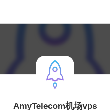
AmyTelecom机场vps