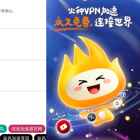
非常担心。
支持
[0]
反对
[0]
支持
[0]
反对
[0]
支持
[0]
反对
[0]
鸟
优途加速器官网
风驰加速器
旋风加速器
八戒看书
旋风加速度器
旋风pvn加速器
黑豹加速器
黑洞加速