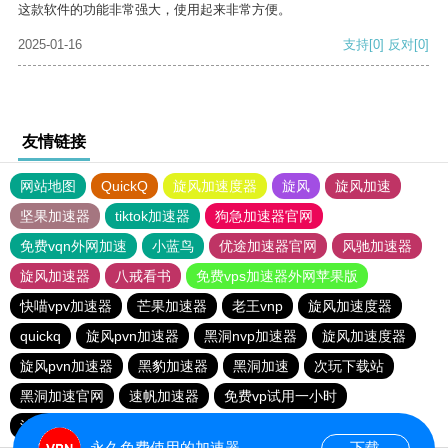
这款软件的功能非常强大，使用起来非常方便。
2025-01-16
支持
[0]
反对
[0]
友情链接
网站地图
QuickQ
旋风加速度器
旋风
旋风加速
坚果加速器
tiktok加速器
狗急加速器官网
免费vqn外网加速
小蓝鸟
优途加速器官网
风驰加速器
旋风加速器
八戒看书
免费vps加速器外网苹果版
快喵vpv加速器
芒果加速器
老王vnp
旋风加速度器
quickq
旋风pvn加速器
黑洞nvp加速器
旋风加速度器
旋风pvn加速器
黑豹加速器
黑洞加速
次玩下载站
黑洞加速官网
速帆加速器
免费vp试用一小时
油管加速器
免费vps加速器外网
巴博下载站
quickq
永久免费使用的加速器
下载