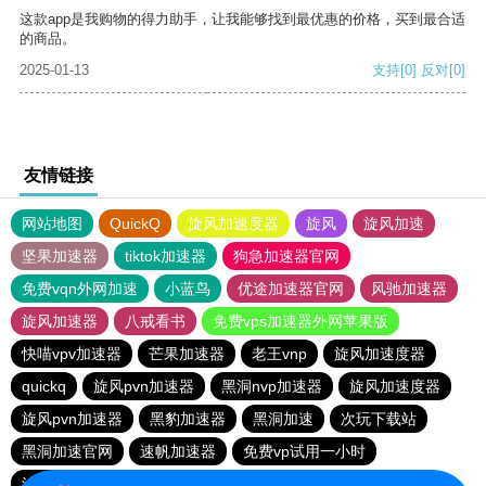
这款app是我购物的得力助手，让我能够找到最优惠的价格，买到最合适
的商品。
2025-01-13
支持
[0]
反对
[0]
友情链接
网站地图
QuickQ
旋风加速度器
旋风
旋风加速
坚果加速器
tiktok加速器
狗急加速器官网
免费vqn外网加速
小蓝鸟
优途加速器官网
风驰加速器
旋风加速器
八戒看书
免费vps加速器外网苹果版
快喵vpv加速器
芒果加速器
老王vnp
旋风加速度器
quickq
旋风pvn加速器
黑洞nvp加速器
旋风加速度器
旋风pvn加速器
黑豹加速器
黑洞加速
次玩下载站
黑洞加速官网
速帆加速器
免费vp试用一小时
油管加速器
免费vps加速器外网
巴博下载站
quickq