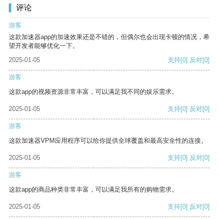
评论
游客
这款加速器app的加速效果还是不错的，但偶尔也会出现卡顿的情况，希
望开发者能够优化一下。
2025-01-05
支持
[0]
反对
[0]
游客
这款app的视频资源非常丰富，可以满足我不同的娱乐需求。
2025-01-05
支持
[0]
反对
[0]
游客
这款加速器VPM应用程序可以给你提供全球覆盖和最高安全性的连接。
2025-01-05
支持
[0]
反对
[0]
游客
这款app的商品种类非常丰富，可以满足我所有的购物需求。
2025-01-05
支持
[0]
反对
[0]