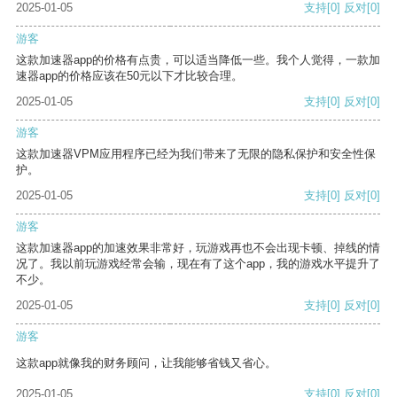
2025-01-05
支持
[0]
反对
[0]
游客
这款加速器app的价格有点贵，可以适当降低一些。我个人觉得，一款加
速器app的价格应该在50元以下才比较合理。
2025-01-05
支持
[0]
反对
[0]
游客
这款加速器VPM应用程序已经为我们带来了无限的隐私保护和安全性保
护。
2025-01-05
支持
[0]
反对
[0]
游客
这款加速器app的加速效果非常好，玩游戏再也不会出现卡顿、掉线的情
况了。我以前玩游戏经常会输，现在有了这个app，我的游戏水平提升了
不少。
2025-01-05
支持
[0]
反对
[0]
游客
这款app就像我的财务顾问，让我能够省钱又省心。
2025-01-05
支持
[0]
反对
[0]