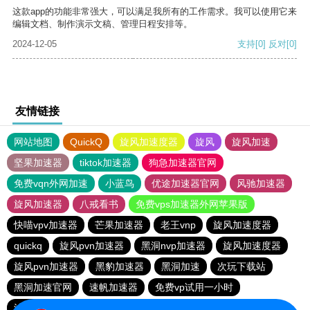
这款app的功能非常强大，可以满足我所有的工作需求。我可以使用它来
编辑文档、制作演示文稿、管理日程安排等。
2024-12-05
支持
[0]
反对
[0]
友情链接
网站地图
QuickQ
旋风加速度器
旋风
旋风加速
坚果加速器
tiktok加速器
狗急加速器官网
免费vqn外网加速
小蓝鸟
优途加速器官网
风驰加速器
旋风加速器
八戒看书
免费vps加速器外网苹果版
快喵vpv加速器
芒果加速器
老王vnp
旋风加速度器
quickq
旋风pvn加速器
黑洞nvp加速器
旋风加速度器
旋风pvn加速器
黑豹加速器
黑洞加速
次玩下载站
黑洞加速官网
速帆加速器
免费vp试用一小时
油管加速器
免费vps加速器外网
巴博下载站
quickq