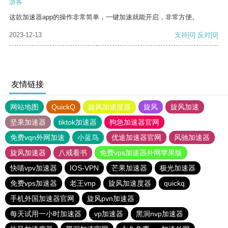
游客
这款加速器app的操作非常简单，一键加速就能开启，非常方便。
2023-12-13
支持
[0]
反对
[0]
友情链接
网站地图
QuickQ
旋风加速度器
旋风
旋风加速
坚果加速器
tiktok加速器
狗急加速器官网
免费vqn外网加速
小蓝鸟
优途加速器官网
风驰加速器
旋风加速器
八戒看书
免费vps加速器外网苹果版
快喵vpv加速器
IOS-VPN
芒果加速器
极光加速器
免费vps加速器
老王vnp
旋风加速度器
quickq
手机外国加速器官网
旋风pvn加速器
每天试用一小时加速器
vp加速器
黑洞nvp加速器