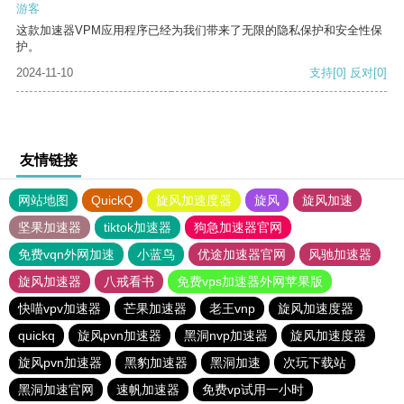
游客
这款加速器VPM应用程序已经为我们带来了无限的隐私保护和安全性保
护。
2024-11-10
支持
[0]
反对
[0]
友情链接
网站地图
QuickQ
旋风加速度器
旋风
旋风加速
坚果加速器
tiktok加速器
狗急加速器官网
免费vqn外网加速
小蓝鸟
优途加速器官网
风驰加速器
旋风加速器
八戒看书
免费vps加速器外网苹果版
快喵vpv加速器
芒果加速器
老王vnp
旋风加速度器
quickq
旋风pvn加速器
黑洞nvp加速器
旋风加速度器
旋风pvn加速器
黑豹加速器
黑洞加速
次玩下载站
黑洞加速官网
速帆加速器
免费vp试用一小时