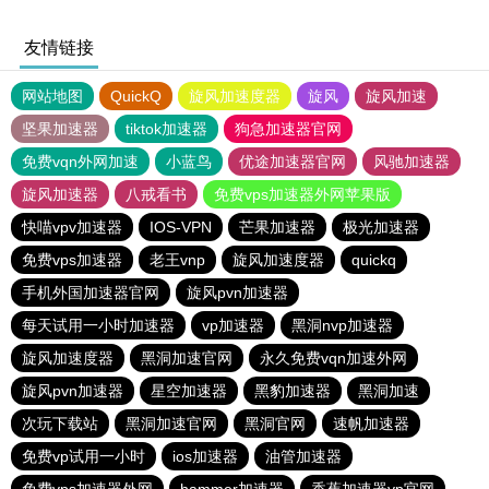
友情链接
网站地图
QuickQ
旋风加速度器
旋风
旋风加速
坚果加速器
tiktok加速器
狗急加速器官网
免费vqn外网加速
小蓝鸟
优途加速器官网
风驰加速器
旋风加速器
八戒看书
免费vps加速器外网苹果版
快喵vpv加速器
IOS-VPN
芒果加速器
极光加速器
免费vps加速器
老王vnp
旋风加速度器
quickq
手机外国加速器官网
旋风pvn加速器
每天试用一小时加速器
vp加速器
黑洞nvp加速器
旋风加速度器
黑洞加速官网
永久免费vqn加速外网
旋风pvn加速器
星空加速器
黑豹加速器
黑洞加速
次玩下载站
黑洞加速官网
黑洞官网
速帆加速器
免费vp试用一小时
ios加速器
油管加速器