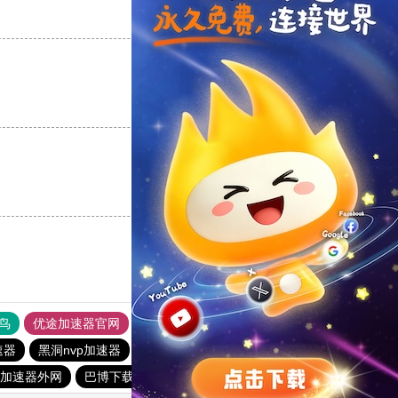
支持
[0]
反对
[0]
支持
[0]
反对
[0]
支持
[0]
反对
[0]
鸟
优途加速器官网
风驰加速器
旋风加速器
八戒看书
速器
黑洞nvp加速器
旋风加速度器
黑洞加速官网
s加速器外网
巴博下载站
quickq