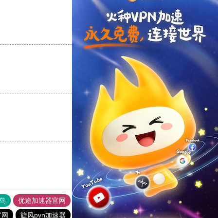
支持
[0]
反对
[0]
支持
[0]
反对
[0]
支持
[0]
反对
[0]
鸟
优途加速器官网
风驰加速器
旋风加速器
八戒看书
官网
旋风pvn加速器
黑洞nvp加速器
旋风加速度器