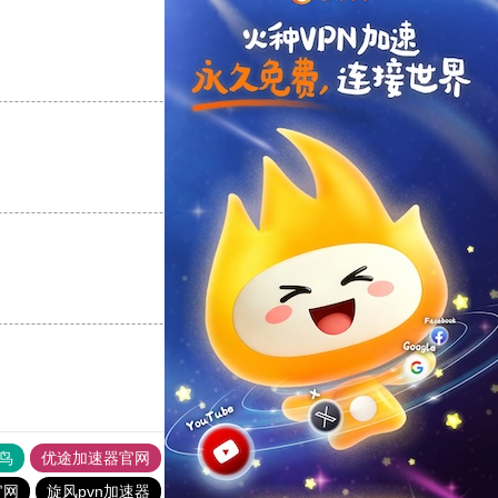
支持
[0]
反对
[0]
支持
[0]
反对
[0]
支持
[0]
反对
[0]
鸟
优途加速器官网
风驰加速器
旋风加速器
八戒看书
官网
旋风pvn加速器
黑洞nvp加速器
旋风加速度器