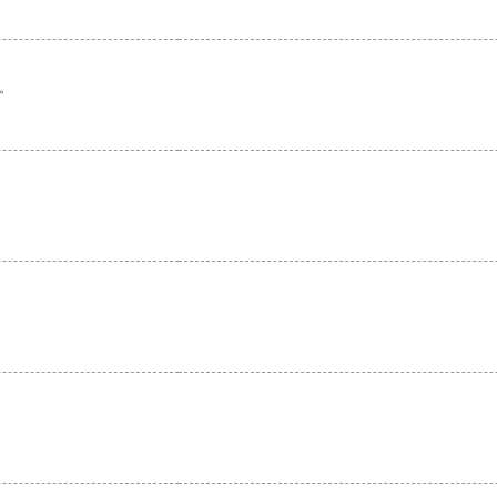
。
。
。