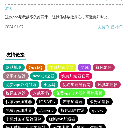
游客
这款app是我娱乐的好帮手，让我能够放松身心，享受美好时光。
2024-01-07
支持
[0]
反对
[0]
友情链接
网站地图
QuickQ
旋风加速度器
旋风
旋风加速
坚果加速器
tiktok加速器
狗急加速器官网
免费vqn外网加速
小蓝鸟
优途加速器官网
风驰加速器
旋风加速器
八戒看书
免费vps加速器外网苹果版
快喵vpv加速器
IOS-VPN
芒果加速器
极光加速器
免费vps加速器
老王vnp
旋风加速度器
quickq
手机外国加速器官网
旋风pvn加速器
每天试用一小时加速器
vp加速器
黑洞nvp加速器